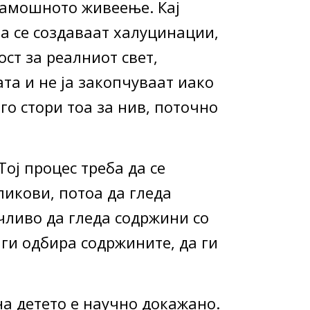
тамошното живеење. Кај
а се создаваат халуцинации,
ст за реалниот свет,
ата и не ја закопчуваат иако
го стори тоа за нив, поточно
ој процес треба да се
ликови, потоа да гледа
чливо да гледа содржини со
 ги одбира содржините, да ги
на детето е научно докажано.