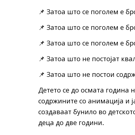
📌 Затоа што се поголем е бр
📌 Затоа што се поголем е б
📌 Затоа што се поголем е б
📌 Затоа што не постојат кв
📌 Затоа што не постои содр
Детето се до осмата година 
содржините со анимација и ј
создаваат бунило во детскот
деца до две години.