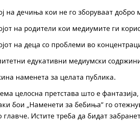
ој на дечиња кои не го зборуваат добро 
ројот на родители кои медиумите ги кори
ројот на деца со проблеми во концентрац
алитетни едукативни медиумски содржин
жина наменета за целата публика.
нема целосна претстава што е фантазија,
аки бои „Наменети за бебиња“ го отежну
о главче. Истите треба да бидат забран