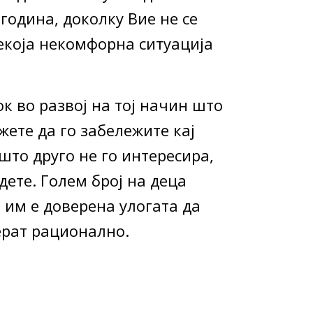
година, доколку Вие не се
секоја некомфорна ситуација
 во развој на тој начин што
жете да го забележите кај
ишто друго не го интересира,
дете. Голем број на деца
 им е доверена улогата да
ерат рационално.