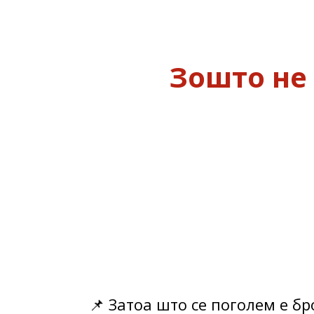
Зошто не 
📌 Затоа што се поголем e б