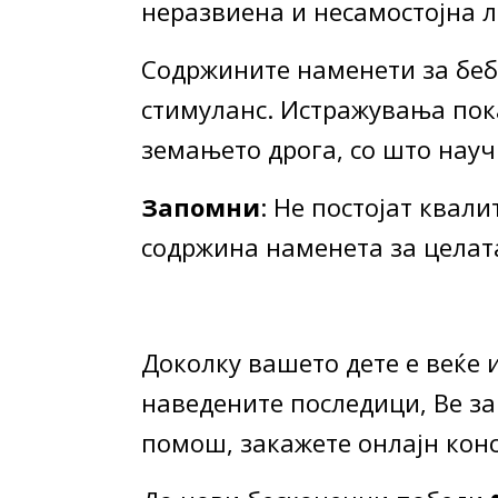
неразвиена и несамостојна л
Содржините наменети за беб
стимуланс. Истражувања пока
земањето дрога, со што науч
Запомни
: Не постојат квал
содржина наменета за целат
Доколку вашето дете е веќе
наведените последици, Ве за
помош, закажете онлајн конс