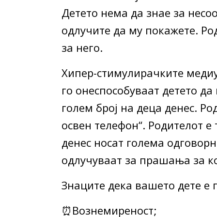
Детето нема да знае за несо
одлучите да му покажете. Ро
за него.
Хипер-стимулирачките медиум
го онеспособуваат детето да 
голем број на деца денес. Ро
освен телефон“. Родителот е 
денес носат голема одговорн
одлучуваат за прашања за к
Знаците дека вашето дете е 
⏰Вознемиреност;