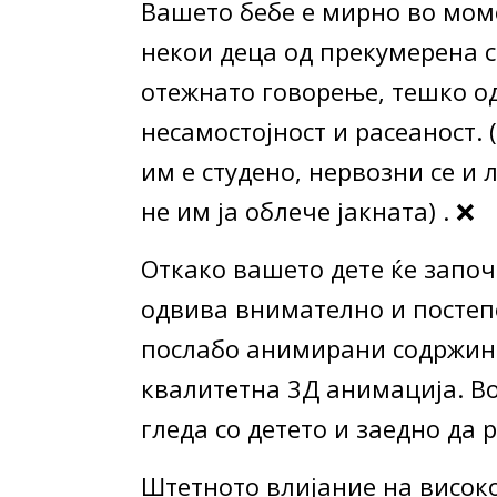
Вашето бебе е мирно во мом
некои деца од прекумерена 
отежнато говорење, тешко од
несамостојност и расеаност. 
им е студено, нервозни се и 
не им ја облече јакната) . ❌
Откако вашето дете ќе започн
одвива внимателно и постепе
послабо анимирани содржини
квалитетна 3Д анимација. Во 
гледа со детето и заедно да 
Штетното влијание на високо