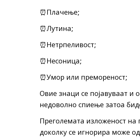
⏰Плачење;
⏰Лутина;
⏰Нетрпеливост;
⏰Несоница;
⏰Умор или премореност;
Овие знаци се појавуваат и 
недоволно спиење затоа бид
Преголемата изложеност на 
доколку се игнорира може од 