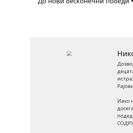
До нови бесконечни победи 
Ник
Дозво
децат
истра
Рајови
Иако 
досег
подед
СОДРЖ