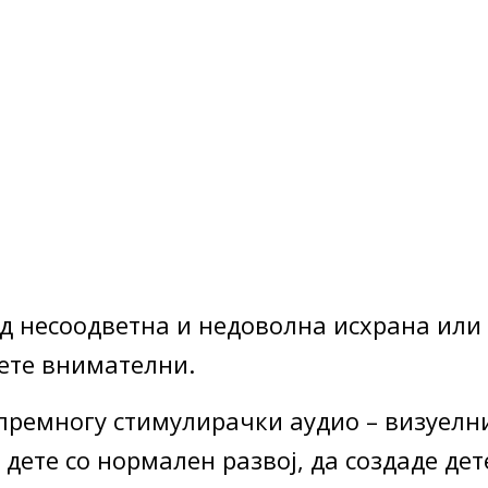
од несоодветна и недоволна исхрана или
ете внимателни.
премногу стимулирачки аудио – визуел
дете со нормален развој, да создаде дет