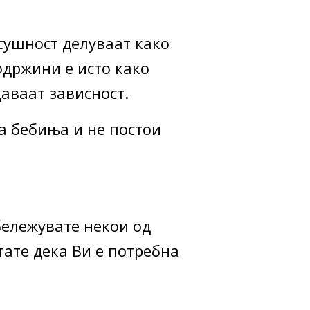
сушност делуваат како
одржини е исто како
аваат зависност.
а бебиња и не постои
бележувате некои од
тате дека Ви е потребна