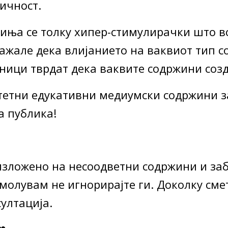
ичност.
иња се толку хипер-стимулирачки што в
жале дека влијанието на ваквиот тип с
ници тврдат дека ваквите содржини созд
итетни едукативни медиумски содржини з
а публика!
 изложено на несоодветни содржини и за
молувам не игнорирајте ги. Доколку сме
ултација.