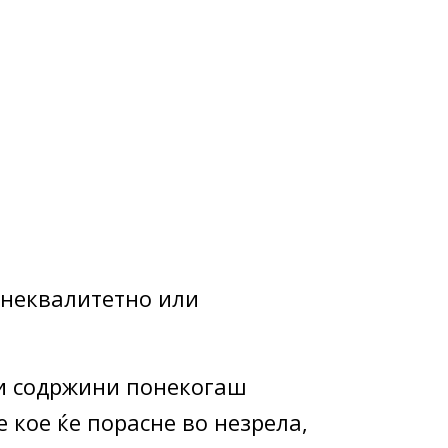
 неквалитетно или
ни содржини понекогаш
е кое ќе порасне во незрела,