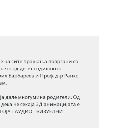
те на сите прашања поврзани со
ењето од десет годишното
рил Барбареев и Проф. д-р Ранко
ам.
 ја дале многумина родители. Од
ека не секоја 3Д анимацијата е
ОСТОЈАТ АУДИО - ВИЗУЕЛНИ