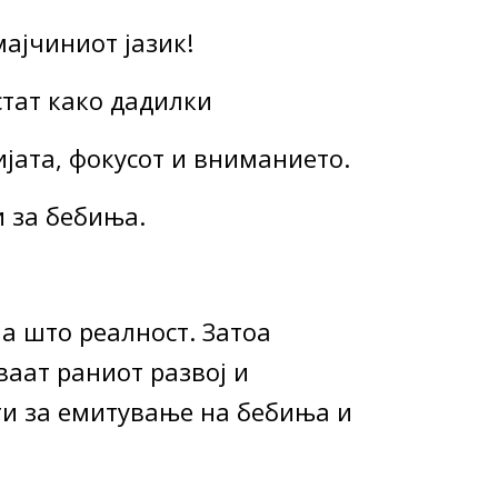
мајчиниот јазик!
стат како дадилки
ијата, фокусот и вниманието.
и за бебиња.
 а што реалност. Затоа
ваат раниот развој и
ети за емитување на бебиња и