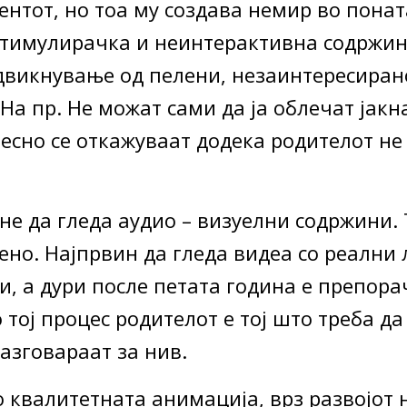
ентот, но тоа му создава немир во пона
стимулирачка и неинтерактивна содржин
викнување од пелени, незаинтересирано
(На пр. Не можат сами да ја облечат јакн
лесно се откажуваат додека родителот не 
е да гледа аудио – визуелни содржини. Т
но. Најпрвин да гледа видеа со реални 
, а дури после петата година е препора
тој процес родителот е тој што треба да
разговараат за нив.
 квалитетната анимација, врз развојот 