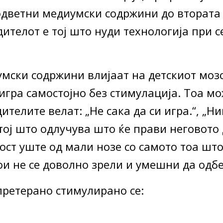
одветни медиумски содржини до втората 
дителот е тој што нуди технологија при 
ски содржини влијаат на детскиот мозок
игра самостојно без стимулација. Тоа мо
дителите велат: „Не сака да си игра.“, „Н
тој што одлучува што ќе прави неговото 
ост уште од мали нозе со самото тоа што
ои не се доволно зрели и умешни да одб
претерано стимулирано се: