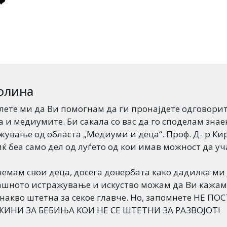
❤
олина
лете ми да Ви помогнам да ги пронајдете одговори
а и медиумите. Би сакала со вас да го споделам зна
жување од областа „Медиуми и деца“. Проф. Д- р Ки
ќ беа само дел од луѓето од кои имав можност да уч
немам свои деца, досега довербата како дадилка ми
ашното истражување и искуство можам да Ви кажам д
накво штетна за секое главче. Но, запомнете НЕ П
ИНИ ЗА БЕБИЊА КОИ НЕ СЕ ШТЕТНИ ЗА РАЗВОЈОТ!